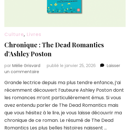
Culture
,
Livres
Chronique : The Dead Romantics
d’Ashley Poston
par
Mélie Grisvard
publié le janvier 25, 2026
Laisser
sur
un commentaire
Chronique
Grande lectrice depuis ma plus tendre enfance, j’ai
:
récemment découvert l’auteure Ashley Poston dont
The
Dead
les romances m’ont particulièrement émus. Si vous
Romantics
avez entendu parler de The Dead Romantics mais
d’Ashley
que vous hésitez à le lire, je vous laisse découvrir ma
Poston
chronique de ce roman. Le résumé de The Dead
Romantics Les plus belles histoires naissent …