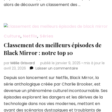
les
alors de découvrir un classement des …
fans
de
la
saga
Culture
,
Netflix
,
Séries
Classement des meilleurs épisodes de
Black Mirror : notre top 10
par
Mélie Grisvard
publié le janvier 9, 2025
•
mis à jour le
sur
avril 23, 2026
Laisser un commentaire
Classement
Depuis son lancement sur Netflix, Black Mirror, la
des
série anthologique créée par Charlie Brooker, est
meilleurs
épisodes
devenue un phénomène culturel incontournable. Ses
de
épisodes explorent les dangers et les dérives de la
Black
technologie dans nos vies modernes, mettant en
Mirror
avant des scénarios dystopiques et troublants de
: