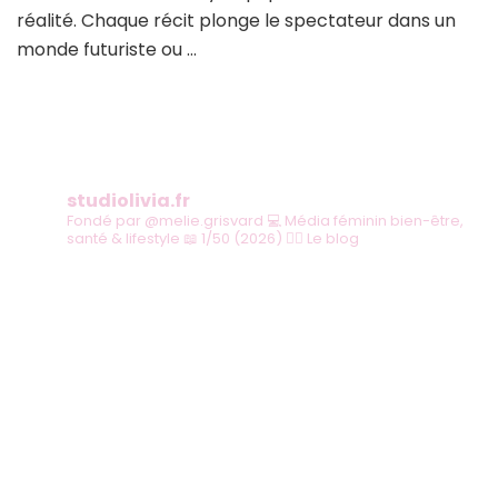
notre
réalité. Chaque récit plonge le spectateur dans un
top
monde futuriste ou …
10
studiolivia.fr
Fondé par @melie.grisvard
💻 Média féminin bien-être,
santé & lifestyle
📖 1/50 (2026)
👇🏻 Le blog