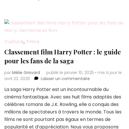
Culture
,
Films
Classement film Harry Potter : le guide
pour les fans de la saga
par
Mélie Grisvard
publié le janvier 10, 2025
•
mis à jour le
sur
avril 23, 2026
Laisser un commentaire
Classement
La saga Harry Potter est un incontournable du
film
cinéma fantastique. Avec ses huit films adaptés des
Harry
Potter
célèbres romans de J.K. Rowling, elle a conquis des
:
millions de spectateurs à travers le monde. Tous les
le
films ne sont pourtant pas égaux en termes de
guide
popularité et d’appréciation. Nous vous proposons
pour