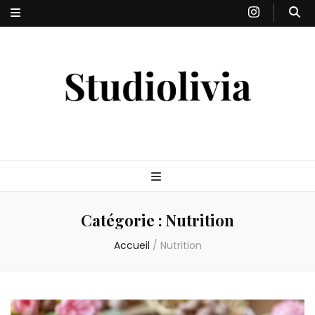
Studiolivia
Blog santé, nutrition, bien-être & sport
Catégorie :
Nutrition
Accueil
/
Nutrition