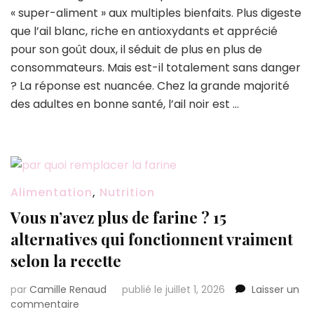
« super-aliment » aux multiples bienfaits. Plus digeste
:
ce
que l’ail blanc, riche en antioxydants et apprécié
danger
pour son goût doux, il séduit de plus en plus de
méconnu
consommateurs. Mais est-il totalement sans danger
concerne
? La réponse est nuancée. Chez la grande majorité
certaines
personnes
des adultes en bonne santé, l’ail noir est …
(mais
pas
la
majorité)
Alimentation
,
Nutrition
Vous n’avez plus de farine ? 15
alternatives qui fonctionnent vraiment
selon la recette
par
Camille Renaud
publié le juillet 1, 2026
Laisser un
sur
commentaire