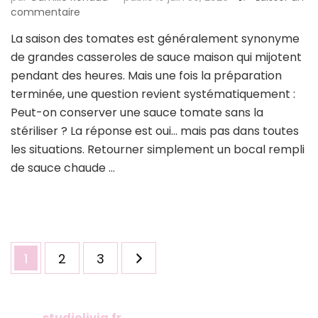
sur
commentaire
Vous
La saison des tomates est généralement synonyme
faites
de grandes casseroles de sauce maison qui mijotent
cette
erreur
pendant des heures. Mais une fois la préparation
avec
terminée, une question revient systématiquement :
votre
Peut-on conserver une sauce tomate sans la
sauce
stériliser ? La réponse est oui… mais pas dans toutes
tomate
maison
les situations. Retourner simplement un bocal rempli
:
de sauce chaude …
comment
la
conserver
sans
stérilisation
Pagination
en
Page
Page
Page
1
2
3
des
toute
sécurité
publications
?
studiolivia.fr