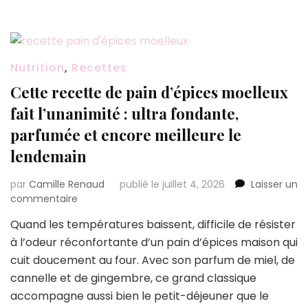
au
four
:
elles
sont
Nutrition
,
Recettes
ultra
Cette recette de pain d’épices moelleux
croustillantes
et
fait l’unanimité : ultra fondante,
prêtes
parfumée et encore meilleure le
en
moins
lendemain
de
30
par
Camille Renaud
publié le juillet 4, 2026
Laisser un
minutes
sur
commentaire
Cette
Quand les températures baissent, difficile de résister
recette
à l’odeur réconfortante d’un pain d’épices maison qui
de
pain
cuit doucement au four. Avec son parfum de miel, de
d’épices
cannelle et de gingembre, ce grand classique
moelleux
accompagne aussi bien le petit-déjeuner que le
fait