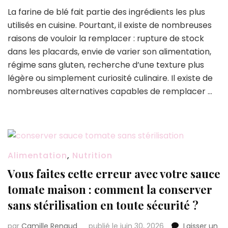
Vous
La farine de blé fait partie des ingrédients les plus
n’avez
utilisés en cuisine. Pourtant, il existe de nombreuses
plus
de
raisons de vouloir la remplacer : rupture de stock
farine
dans les placards, envie de varier son alimentation,
?
régime sans gluten, recherche d’une texture plus
15
légère ou simplement curiosité culinaire. Il existe de
alternatives
qui
nombreuses alternatives capables de remplacer …
fonctionnent
vraiment
selon
la
recette
Alimentation
,
Nutrition
Vous faites cette erreur avec votre sauce
tomate maison : comment la conserver
sans stérilisation en toute sécurité ?
par
Camille Renaud
publié le juin 30, 2026
Laisser un