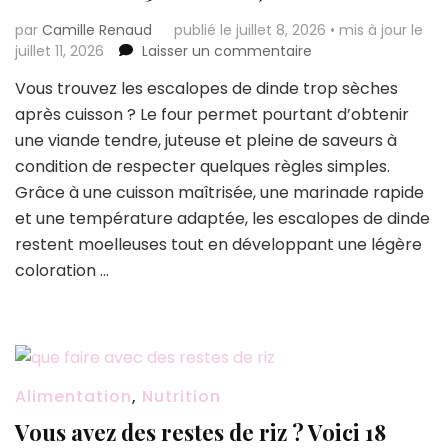
par
Camille Renaud
publié le juillet 8, 2026
•
mis à jour le
sur
juillet 11, 2026
Laisser un commentaire
Escalopes
Vous trouvez les escalopes de dinde trop sèches
de
après cuisson ? Le four permet pourtant d’obtenir
dinde
au
une viande tendre, juteuse et pleine de saveurs à
four
condition de respecter quelques règles simples.
:
Grâce à une cuisson maîtrisée, une marinade rapide
la
et une température adaptée, les escalopes de dinde
recette
ultra
restent moelleuses tout en développant une légère
moelleuse
coloration …
qui
change
tout
(prête
en
moins
Alimentation
,
Nutrition
de
Vous avez des restes de riz ? Voici 18
30