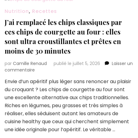
Nutrition
,
Recettes
J’ai remplacé les chips classiques par
ces chips de courgette au four : elles
sont ultra croustillantes et prêtes en
moins de 30 minutes
par
Camille Renaud
publié le juillet 5, 2026
Laisser un
sur
commentaire
J’ai
Envie d’un apéritif plus léger sans renoncer au plaisir
remplacé
du croquant ? Les chips de courgette au four sont
les
chips
une excellente alternative aux chips traditionnelles.
classiques
Riches en légumes, peu grasses et très simples à
par
réaliser, elles séduisent autant les amateurs de
ces
cuisine healthy que ceux qui cherchent simplement
chips
de
une idée originale pour l’apéritif. Le véritable …
courgette