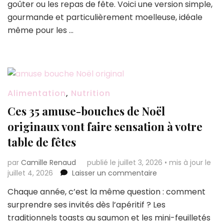
goûter ou les repas de fête. Voici une version simple,
l’unanimité
:
gourmande et particulièrement moelleuse, idéale
ultra
même pour les …
fondante,
parfumée
et
encore
meilleure
le
Alimentation
,
Nutrition
lendemain
Ces 35 amuse-bouches de Noël
originaux vont faire sensation à votre
table de fêtes
par
Camille Renaud
publié le juillet 3, 2026
•
mis à jour le
sur
juillet 4, 2026
Laisser un commentaire
Ces
Chaque année, c’est la même question : comment
35
surprendre ses invités dès l’apéritif ? Les
amuse-
bouches
traditionnels toasts au saumon et les mini-feuilletés