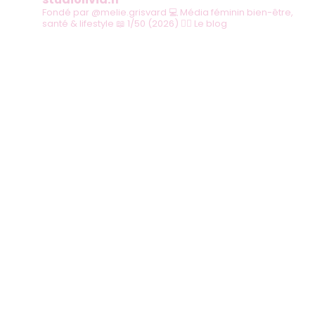
Fondé par @melie.grisvard
💻 Média féminin bien-être,
santé & lifestyle
📖 1/50 (2026)
👇🏻 Le blog