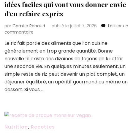
minutes)
idées faciles qui vont vous donner envie
d’en refaire exprès
par
Camille Renaud
publié le juillet 7, 2026
Laisser un
sur
commentaire
Vous
Le riz fait partie des aliments que l’on cuisine
avez
généralement en trop grande quantité. Bonne
des
restes
nouvelle : il existe des dizaines de façons de lui offrir
de
une seconde vie. En quelques minutes seulement, un
riz
simple reste de riz peut devenir un plat complet, un
?
déjeuner équilibré, un apéritif gourmand ou même un
Voici
18
dessert. Si vous …
idées
faciles
qui
vont
vous
donner
Nutrition
,
Recettes
envie