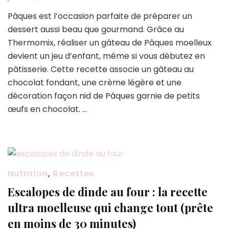
Le
Pâques est l’occasion parfaite de préparer un
gâteau
dessert aussi beau que gourmand. Grâce au
de
Pâques
Thermomix, réaliser un gâteau de Pâques moelleux
au
devient un jeu d’enfant, même si vous débutez en
Thermomix
pâtisserie. Cette recette associe un gâteau au
que
chocolat fondant, une crème légère et une
tout
le
décoration façon nid de Pâques garnie de petits
monde
œufs en chocolat. …
va
vous
réclamer
cette
année
Nutrition
,
Recettes
Escalopes de dinde au four : la recette
ultra moelleuse qui change tout (prête
en moins de 30 minutes)