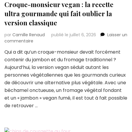
Croque-monsieur vegan : la recette
d’en
refaire
ultra gourmande qui fait oublier la
exprès
version classique
par
Camille Renaud
publié le juillet 6, 2026
Laisser un
sur
commentaire
Croque-
Qui a dit qu’un croque-monsieur devait forcément
monsieur
contenir du jambon et du fromage traditionnel ?
vegan
:
Aujourd’hui, la version vegan séduit autant les
la
personnes végétaliennes que les gourmands curieux
recette
de découvrir une alternative plus végétale. Avec une
ultra
béchamel onctueuse, un fromage végétal fondant
gourmande
qui
et un « jambon » vegan fumé, il est tout à fait possible
fait
de retrouver …
oublier
la
version
classique