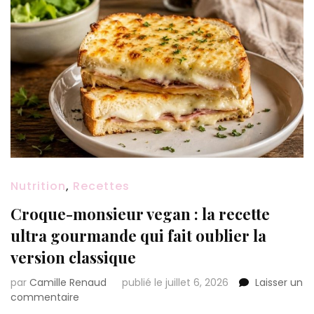
Nutrition
,
Recettes
Croque-monsieur vegan : la recette
ultra gourmande qui fait oublier la
version classique
par
Camille Renaud
publié le juillet 6, 2026
Laisser un
sur
commentaire
Croque-