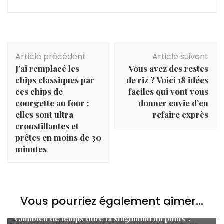
Navigation
Article précédent
Article suivant
d'article
J’ai remplacé les
Vous avez des restes
chips classiques par
de riz ? Voici 18 idées
ces chips de
faciles qui vont vous
courgette au four :
donner envie d’en
elles sont ultra
refaire exprès
croustillantes et
prêtes en moins de 30
minutes
Vous pourriez également aimer...
Minceur
,
Nutrition
Combien de temps dure la stagnation du poids ?