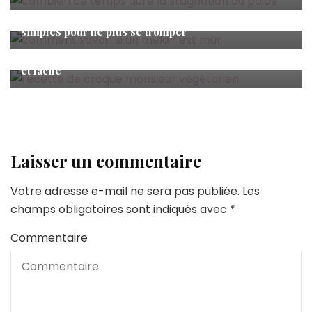
Alimentation
,
Nutrition
Comment savoir si un melon est mûr : 7 astuces
simples pour ne plus se tromper
Nutrition
,
Recettes
Croque-monsieur végétarien : la recette gourmande
et facile
Laisser un commentaire
Votre adresse e-mail ne sera pas publiée.
Les
champs obligatoires sont indiqués avec
*
Commentaire