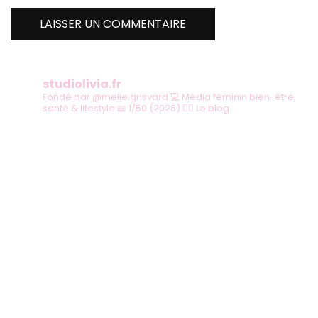
studiolivia.fr
Fondé par @melie.grisvard
💻 Média féminin bien-être,
santé & lifestyle
📖 1/50 (2026)
👇🏻 Le blog