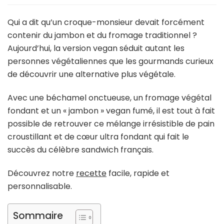
monsieur
vegan
Qui a dit qu’un croque-monsieur devait forcément
:
contenir du jambon et du fromage traditionnel ?
la
Aujourd’hui, la version vegan séduit autant les
recette
personnes végétaliennes que les gourmands curieux
ultra
gourmande
de découvrir une alternative plus végétale.
qui
fait
Avec une béchamel onctueuse, un fromage végétal
oublier
fondant et un « jambon » vegan fumé, il est tout à fait
la
possible de retrouver ce mélange irrésistible de pain
version
classique
croustillant et de cœur ultra fondant qui fait le
succès du célèbre sandwich français.
Découvrez notre
recette
facile, rapide et
personnalisable.
Sommaire