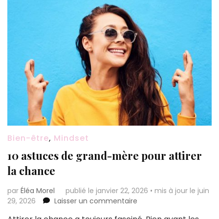
Bien-être
,
Mindset
10 astuces de grand-mère pour attirer
la chance
par
Éléa Morel
publié le janvier 22, 2026
•
mis à jour le juin
sur
29, 2026
Laisser un commentaire
10