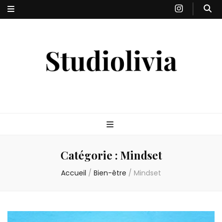
Studiolivia
Blog santé, nutrition, bien-être & sport
Catégorie :
Mindset
Accueil
/
Bien-être
/
Mindset