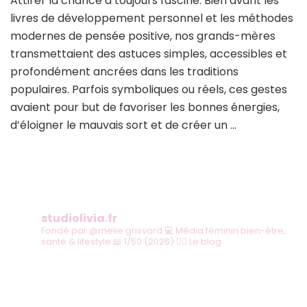
Attirer la chance a toujours fasciné. Bien avant les
astuces
livres de développement personnel et les méthodes
de
grand-
modernes de pensée positive, nos grands-mères
mère
transmettaient des astuces simples, accessibles et
pour
profondément ancrées dans les traditions
attirer
populaires. Parfois symboliques ou réels, ces gestes
la
chance
avaient pour but de favoriser les bonnes énergies,
d’éloigner le mauvais sort et de créer un …
studiolivia.fr
Fondé par @melie.grisvard
💻 Média féminin bien-être,
santé & lifestyle
📖 1/50 (2026)
👇🏻 Le blog