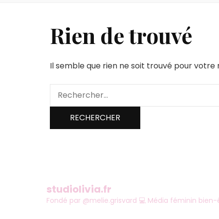
Rien de trouvé
Il semble que rien ne soit trouvé pour votr
Rechercher :
studiolivia.fr
Fondé par @melie.grisvard
💻 Média féminin bien-ê