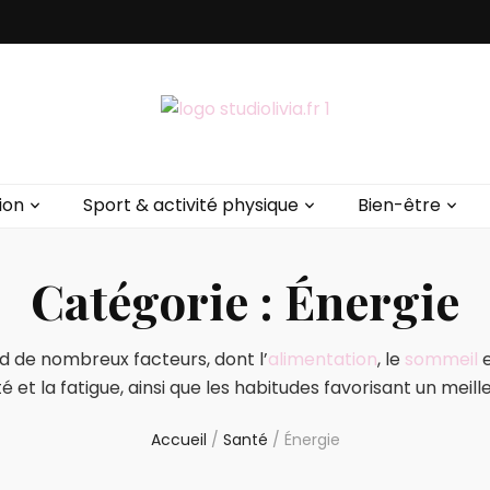
ion
Sport & activité physique
Bien-être
Catégorie :
Énergie
d de nombreux facteurs, dont l’
alimentation
, le
sommeil
e
é et la fatigue, ainsi que les habitudes favorisant un meill
Accueil
/
Santé
/
Énergie