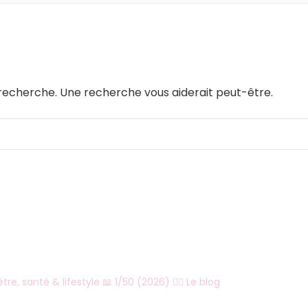
e recherche. Une recherche vous aiderait peut-être.
tre, santé & lifestyle
📖 1/50 (2026)
👇🏻 Le blog