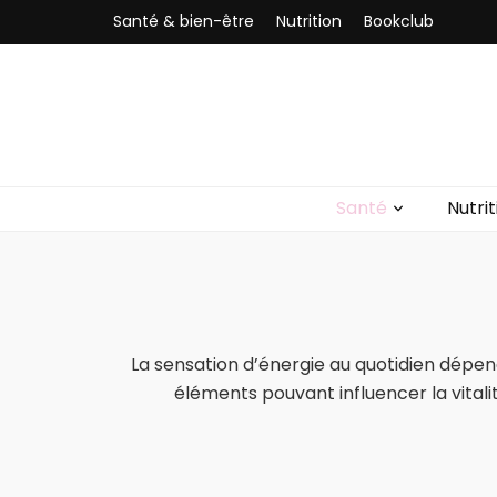
Santé & bien-être
Nutrition
Bookclub
Studiolivia
Blog santé, nutrition, bien-être & sport
Santé
Nutrit
La sensation d’énergie au quotidien dépen
éléments pouvant influencer la vitalit