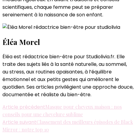
scientifiques, chaque femme peut se préparer
sereinement à la naissance de son enfant.
Éléa Morel
Éléa est rédactrice bien-être pour Studiolivia.fr. Elle
traite des sujets liés à la santé naturelle, au sommeil,
au stress, aux routines apaisantes, à l’équilibre
émotionnel et aux petits gestes qui améliorent le
quotidien. Ses articles privilégient une approche douce,
documentée et réaliste du bien-être.
Navigation
Article précédent
Masque pour cheveux maison : nos
conseils pour une chevelure sublime
d'article
Article suivant
Classement des meilleurs épisodes de Black
Mirror : notre top 10