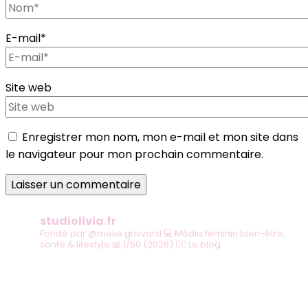
E-mail
*
Site web
Enregistrer mon nom, mon e-mail et mon site dans
le navigateur pour mon prochain commentaire.
studiolivia.fr
Fondé par @melie.grisvard
💻 Média féminin bien-être,
santé & lifestyle
📖 1/50 (2026)
👇🏻 Le blog