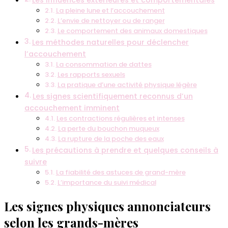
Les influences extérieures et comportementales
La pleine lune et l’accouchement
L’envie de nettoyer ou de ranger
Le comportement des animaux domestiques
Les méthodes naturelles pour déclencher
l’accouchement
La consommation de dattes
Les rapports sexuels
La pratique d’une activité physique légère
Les signes scientifiquement reconnus d’un
accouchement imminent
Les contractions régulières et intenses
La perte du bouchon muqueux
La rupture de la poche des eaux
Les précautions à prendre et quelques conseils à
suivre
La fiabilité des astuces de grand-mère
L’importance du suivi médical
Les signes physiques annonciateurs
selon les grands-mères