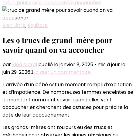
mère pour savoir quand on va accoucher
Bien-être
,
Équilibre
Les 9 trucs de grand-mère pour
savoir quand on va accoucher
par
Éléa Morel
publié le janvier 8, 2025
•
mis à jour le
sur
juin 29, 2026
Laisser un commentaire
Les
L’arrivée d’un bébé est un moment rempli d’excitation
9
et d’impatience. De nombreuses femmes enceintes se
trucs
demandent comment savoir quand elles vont
de
accoucher et cherchent des astuces pour prédire la
grand-
date de leur accouchement.
mère
pour
Les grands-mères ont toujours eu des trucs et
savoir
méthodes pour observer les signes physiques ou