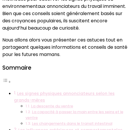
quand
environnementaux annonciateurs du travail imminent.
on
Bien que ces conseils soient généralement basés sur
va
des croyances populaires, ils suscitent encore
accoucher
aujourd’hui beaucoup de curiosité.
Nous allons alors vous présenter ces astuces tout en
partageant quelques informations et conseils de santé
pour les futures mamans.
Sommaire
Les signes physiques annonciateurs selon les
grands-mères
La descente du ventre
La capacité à passer la main entre les seins et le
ventre
Les changements dans le transit intestinal