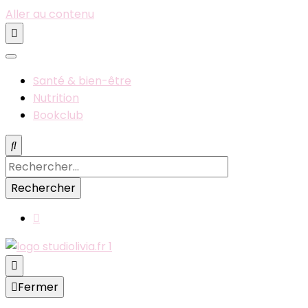
Aller au contenu
Santé & bien-être
Nutrition
Bookclub
Rechercher :
Blog santé, nutrition, bien-être & sport
Fermer