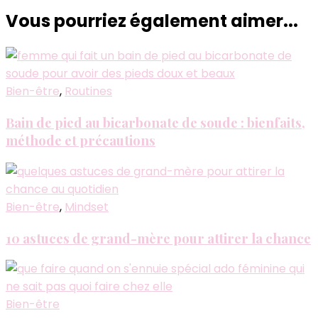
Vous pourriez également aimer...
Bien-être
,
Routines
Bain de pied au bicarbonate de soude : bienfaits,
méthode et précautions
Bien-être
,
Mindset
10 astuces de grand-mère pour attirer la chance
Bien-être