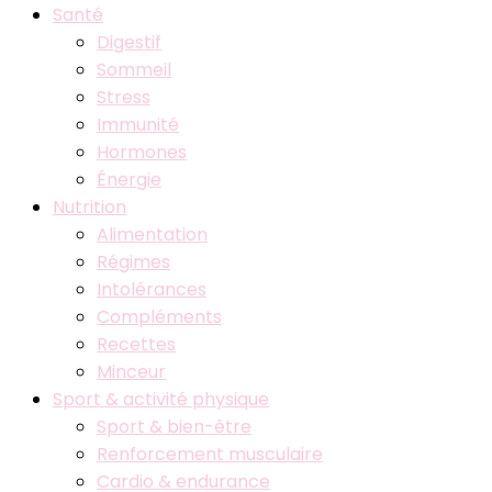
Studiolivia
Santé
Digestif
Sommeil
Stress
Immunité
Hormones
Énergie
Nutrition
Alimentation
Régimes
Intolérances
Compléments
Recettes
Minceur
Sport & activité physique
Sport & bien-être
Renforcement musculaire
Cardio & endurance