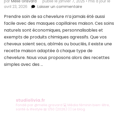
par
Mélie Grisvard
publié le janvier 7, 2025
•
mis à jour le
sur
avril 23, 2026
Laisser un commentaire
Masque
Prendre soin de sa chevelure n’a jamais été aussi
pour
facile avec des masques capillaires maison. Ces soins
cheveux
maison
naturels sont économiques, personnalisables et
:
exempts de produits chimiques agressifs. Que vos
nos
cheveux soient secs, abîmés ou bouclés, il existe une
conseils
recette maison adaptée à chaque type de
pour
une
chevelure. Nous vous proposons alors des recettes
chevelure
simples avec des …
sublime
studiolivia.fr
Fondé par @melie.grisvard
💻 Média féminin bien-être,
santé & lifestyle
📖 1/50 (2026)
👇🏻 Le blog