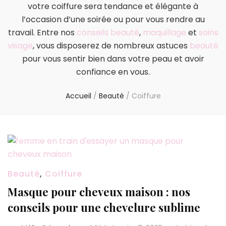
votre coiffure sera tendance et élégante à
l’occasion d’une soirée ou pour vous rendre au
travail. Entre nos
con
se
ils
beaut
é
,
ma
qu
ill
age
et
soins
visage
, vous disposerez de nombreux astuces
beauté
pour vous sentir bien dans votre peau et avoir
confiance en vous.
Accueil
/
Beauté
/
Coiffure
Beauté
,
Coiffure
Masque pour cheveux maison : nos
conseils pour une chevelure sublime