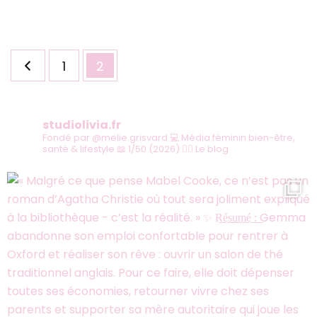
?
Pagination
Page
Page
1
2
des
publications
studiolivia.fr
Fondé par @melie.grisvard
💻 Média féminin bien-être,
santé & lifestyle
📖 1/50 (2026)
👇🏻 Le blog