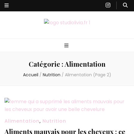
Studiolivia
Blog santé, nutrition, bien-être & sport
Catégorie :
Alimentation
Accueil
/
Nutrition
/
Alimentation
(Page 2)
Alimentation
,
Nutrition
Aliments mauvais pour les cheveux : ce