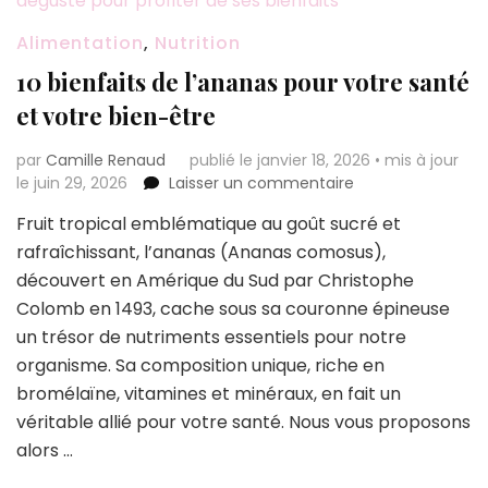
Alimentation
,
Nutrition
10 bienfaits de l’ananas pour votre santé
et votre bien-être
par
Camille Renaud
publié le janvier 18, 2026
•
mis à jour
sur
le juin 29, 2026
Laisser un commentaire
10
Fruit tropical emblématique au goût sucré et
bienfaits
rafraîchissant, l’ananas (Ananas comosus),
de
l’ananas
découvert en Amérique du Sud par Christophe
pour
Colomb en 1493, cache sous sa couronne épineuse
votre
un trésor de nutriments essentiels pour notre
santé
organisme. Sa composition unique, riche en
et
votre
bromélaïne, vitamines et minéraux, en fait un
bien-
véritable allié pour votre santé. Nous vous proposons
être
alors …