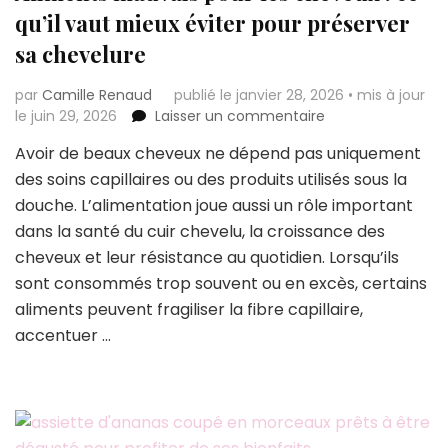
qu’il vaut mieux éviter pour préserver
sa chevelure
par
Camille Renaud
publié le janvier 28, 2026
•
mis à jour
sur
le juin 29, 2026
Laisser un commentaire
Aliments
Avoir de beaux cheveux ne dépend pas uniquement
mauvais
des soins capillaires ou des produits utilisés sous la
pour
les
douche. L’alimentation joue aussi un rôle important
cheveux
dans la santé du cuir chevelu, la croissance des
:
cheveux et leur résistance au quotidien. Lorsqu’ils
ce
sont consommés trop souvent ou en excès, certains
qu’il
vaut
aliments peuvent fragiliser la fibre capillaire,
mieux
accentuer …
éviter
pour
préserver
sa
chevelure