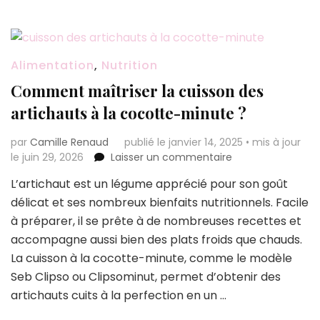
Alimentation
,
Nutrition
Comment maîtriser la cuisson des
artichauts à la cocotte-minute ?
par
Camille Renaud
publié le janvier 14, 2025
•
mis à jour
sur
le juin 29, 2026
Laisser un commentaire
Comment
L’artichaut est un légume apprécié pour son goût
maîtriser
délicat et ses nombreux bienfaits nutritionnels. Facile
la
cuisson
à préparer, il se prête à de nombreuses recettes et
des
accompagne aussi bien des plats froids que chauds.
artichauts
La cuisson à la cocotte-minute, comme le modèle
à
Seb Clipso ou Clipsominut, permet d’obtenir des
la
cocotte-
artichauts cuits à la perfection en un …
minute