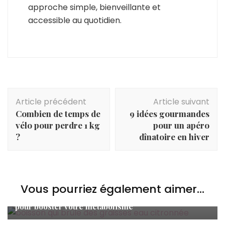
approche simple, bienveillante et
accessible au quotidien.
Navigation
Article précédent
Article suivant
d'article
Combien de temps de
9 idées gourmandes
vélo pour perdre 1 kg
pour un apéro
?
dînatoire en hiver
Minceur
,
Nutrition
Vous pourriez également aimer...
Boisson qui brûle les graisses : 7 recettes efficaces
Alimentation
,
Nutrition
pour booster votre métabolisme
Vous n’avez plus de Maïzena ? Voici les meilleurs