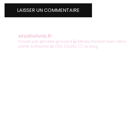
studiolivia.fr
Fondé par @melie.grisvard
💻 Média féminin bien-être,
santé & lifestyle
📖 1/50 (2026)
👇🏻 Le blog