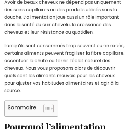
pour
Avoir de beaux cheveux ne dépend pas uniquement
les
des soins capillaires ou des produits utilisés sous la
cheveux
douche. L’
alimentation
joue aussi un rôle important
:
dans la santé du cuir chevelu, la croissance des
ce
qu’il
cheveux et leur résistance au quotidien.
vaut
mieux
Lorsqu’ils sont consommés trop souvent ou en excès,
éviter
certains aliments peuvent fragiliser la fibre capillaire,
pour
accentuer la chute ou ternir l’éclat naturel des
préserver
sa
cheveux. Nous vous proposons alors de découvrir
chevelure
quels sont les aliments mauvais pour les cheveux
pour ajuster vos habitudes alimentaires et agir à la
source.
Sommaire
Pourquoi l’alimentation