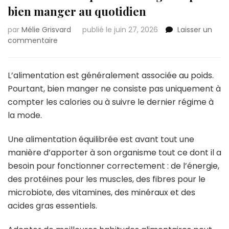
bien manger au quotidien
par
Mélie Grisvard
publié le juin 27, 2026
Laisser un
sur
commentaire
Alimentation
équilibrée
:
L’alimentation est généralement associée au poids.
le
Pourtant, bien manger ne consiste pas uniquement à
guide
compter les calories ou à suivre le dernier régime à
pour
la mode.
bien
manger
au
Une alimentation équilibrée est avant tout une
quotidien
manière d’apporter à son organisme tout ce dont il a
besoin pour fonctionner correctement : de l’énergie,
des protéines pour les muscles, des fibres pour le
microbiote, des vitamines, des minéraux et des
acides gras essentiels.